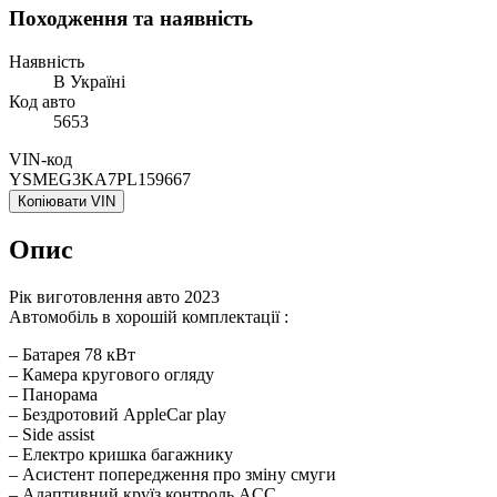
Походження та наявність
Наявність
В Україні
Код авто
5653
VIN-код
YSMEG3KA7PL159667
Копіювати VIN
Опис
Рік виготовлення авто 2023
Aвтомобіль в хорошій комплектації :
– Батарея 78 кВт
– Камера кругового огляду
– Панорама
– Бездротовий AppleCar play
– Side assist
– Електро кришка багажнику
– Асистент попередження про зміну смуги
– Адаптивний круїз контроль ACC