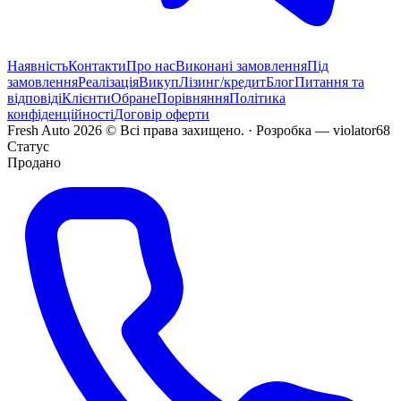
Наявність
Контакти
Про нас
Виконані замовлення
Під
замовлення
Реалізація
Викуп
Лізинг/кредит
Блог
Питання та
відповіді
Клієнти
Обране
Порівняння
Політика
конфіденційності
Договір оферти
Fresh Auto
2026
©
Всі права захищено
. ·
Розробка
— violator68
Статус
Продано