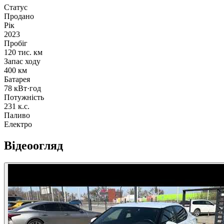
Статус
Продано
Рік
2023
Пробіг
120 тис. км
Запас ходу
400 км
Батарея
78 кВт·год
Потужність
231 к.с.
Паливо
Електро
Відеоогляд