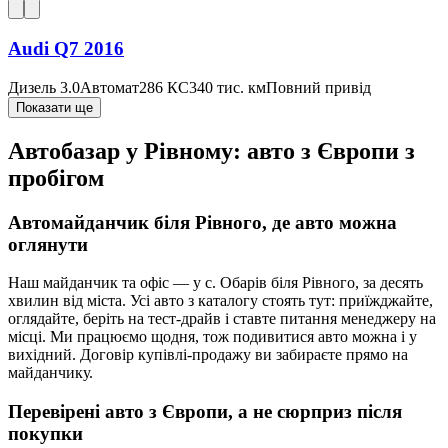
Audi Q7 2016
Дизель 3.0
Автомат
286 КС
340 тис. км
Повний привід
Показати ще
Автобазар у Рівному: авто з Європи з
пробігом
Автомайданчик біля Рівного, де авто можна
оглянути
Наш майданчик та офіс — у с. Обарів біля Рівного, за десять
хвилин від міста. Усі авто з каталогу стоять тут: приїжджайте,
оглядайте, беріть на тест-драйв і ставте питання менеджеру на
місці. Ми працюємо щодня, тож подивитися авто можна і у
вихідний. Договір купівлі-продажу ви забираєте прямо на
майданчику.
Перевірені авто з Європи, а не сюрприз після
покупки