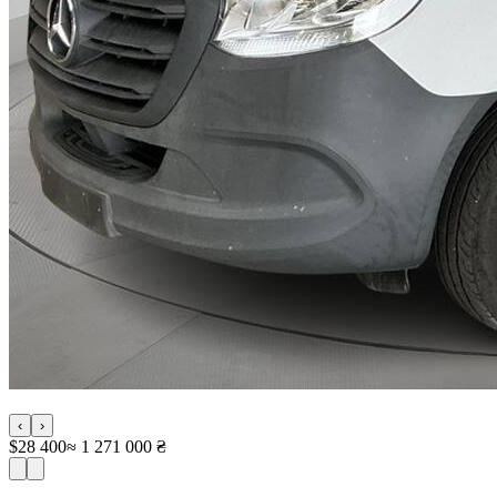
‹
›
$28 400
≈ 1 271 000 ₴