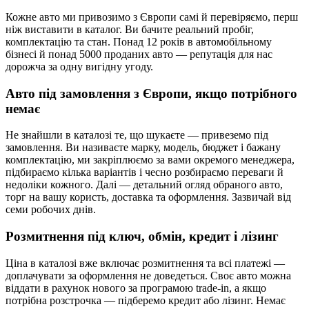
Кожне авто ми привозимо з Європи самі й перевіряємо, перш
ніж виставити в каталог. Ви бачите реальний пробіг,
комплектацію та стан. Понад 12 років в автомобільному
бізнесі й понад 5000 проданих авто — репутація для нас
дорожча за одну вигідну угоду.
Авто під замовлення з Європи, якщо потрібного
немає
Не знайшли в каталозі те, що шукаєте — привеземо під
замовлення. Ви називаєте марку, модель, бюджет і бажану
комплектацію, ми закріплюємо за вами окремого менеджера,
підбираємо кілька варіантів і чесно розбираємо переваги й
недоліки кожного. Далі — детальний огляд обраного авто,
торг на вашу користь, доставка та оформлення. Зазвичай від
семи робочих днів.
Розмитнення під ключ, обмін, кредит і лізинг
Ціна в каталозі вже включає розмитнення та всі платежі —
доплачувати за оформлення не доведеться. Своє авто можна
віддати в рахунок нового за програмою trade-in, а якщо
потрібна розстрочка — підберемо кредит або лізинг. Немає