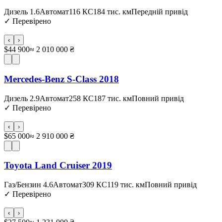
Дизель 1.6
Автомат
116 КС
184 тис. км
Передній привід
✓
Перевірено
‹
›
$44 900
≈ 2 010 000 ₴
Mercedes-Benz S-Class 2018
Дизель 2.9
Автомат
258 КС
187 тис. км
Повний привід
✓
Перевірено
‹
›
$65 000
≈ 2 910 000 ₴
Toyota Land Cruiser 2019
Газ/Бензин 4.6
Автомат
309 КС
119 тис. км
Повний привід
✓
Перевірено
‹
›