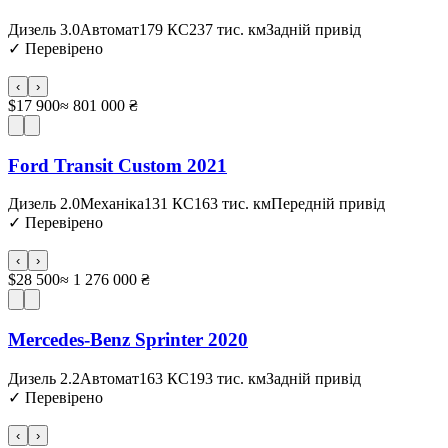
Дизель 3.0
Автомат
179 КС
237 тис. км
Задній привід
✓
Перевірено
‹
›
$17 900
≈ 801 000 ₴
Ford Transit Custom 2021
Дизель 2.0
Механіка
131 КС
163 тис. км
Передній привід
✓
Перевірено
‹
›
$28 500
≈ 1 276 000 ₴
Mercedes-Benz Sprinter 2020
Дизель 2.2
Автомат
163 КС
193 тис. км
Задній привід
✓
Перевірено
‹
›