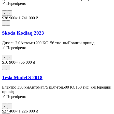
✓
Перевірено
‹
›
$38 900
≈ 1 741 000 ₴
Skoda Kodiaq 2023
Дизель 2.0
Автомат
200 КС
156 тис. км
Повний привід
✓
Перевірено
‹
›
$16 900
≈ 756 000 ₴
Tesla Model S 2018
Електро 350 км
Автомат
75 кВт·год
500 КС
150 тис. км
Передній
привід
✓
Перевірено
‹
›
$27 400
≈ 1 226 000 ₴