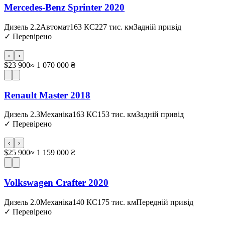
Mercedes-Benz Sprinter 2020
Дизель 2.2
Автомат
163 КС
227 тис. км
Задній привід
✓
Перевірено
‹
›
$23 900
≈ 1 070 000 ₴
Renault Master 2018
Дизель 2.3
Механіка
163 КС
153 тис. км
Задній привід
✓
Перевірено
‹
›
$25 900
≈ 1 159 000 ₴
Volkswagen Crafter 2020
Дизель 2.0
Механіка
140 КС
175 тис. км
Передній привід
✓
Перевірено