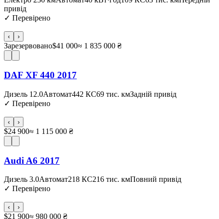
привід
✓
Перевірено
‹
›
Зарезервовано
$41 000
≈ 1 835 000 ₴
DAF XF 440 2017
Дизель 12.0
Автомат
442 КС
69 тис. км
Задній привід
✓
Перевірено
‹
›
$24 900
≈ 1 115 000 ₴
Audi A6 2017
Дизель 3.0
Автомат
218 КС
216 тис. км
Повний привід
✓
Перевірено
‹
›
$21 900
≈ 980 000 ₴