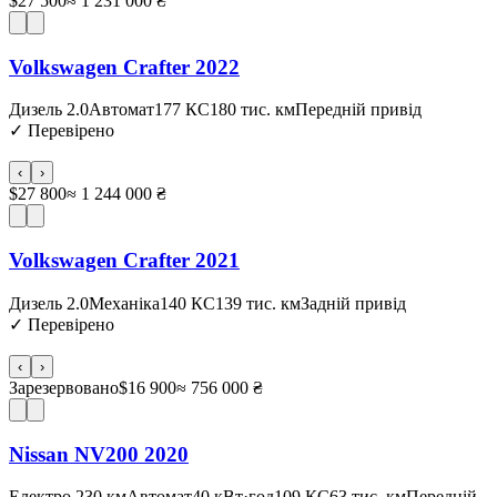
$27 500
≈ 1 231 000 ₴
Volkswagen Crafter 2022
Дизель 2.0
Автомат
177 КС
180 тис. км
Передній привід
✓
Перевірено
‹
›
$27 800
≈ 1 244 000 ₴
Volkswagen Crafter 2021
Дизель 2.0
Механіка
140 КС
139 тис. км
Задній привід
✓
Перевірено
‹
›
Зарезервовано
$16 900
≈ 756 000 ₴
Nissan NV200 2020
Електро 230 км
Автомат
40 кВт·год
109 КС
63 тис. км
Передній