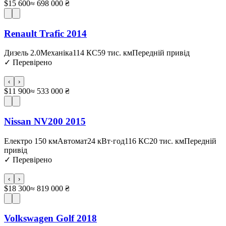
$15 600
≈ 698 000 ₴
Renault Trafic 2014
Дизель 2.0
Механіка
114 КС
59 тис. км
Передній привід
✓
Перевірено
‹
›
$11 900
≈ 533 000 ₴
Nissan NV200 2015
Електро 150 км
Автомат
24 кВт·год
116 КС
20 тис. км
Передній
привід
✓
Перевірено
‹
›
$18 300
≈ 819 000 ₴
Volkswagen Golf 2018