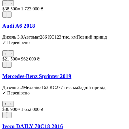
‹
›
$38 500
≈ 1 723 000 ₴
Audi A6 2018
Дизель 3.0
Автомат
286 КС
123 тис. км
Повний привід
✓
Перевірено
‹
›
$21 500
≈ 962 000 ₴
Mercedes-Benz Sprinter 2019
Дизель 2.2
Механіка
163 КС
277 тис. км
Задній привід
✓
Перевірено
‹
›
$36 900
≈ 1 652 000 ₴
Iveco DAILY 70C18 2016