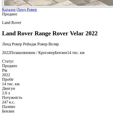
Каталог
/
Ленд Ровер
Продано
Land Rover
Land Rover Range Rover Velar 2022
Ленд Ровер Рейндж Ровер Веляр
2022
Позашляховик / Кросовер
Бензин
14 тис. км
Статус
Продано
Рік
2022
Пробіг
14 тис. км
Двигун
2.0 л
Потужність
247 к.с.
Паливо
Бензин