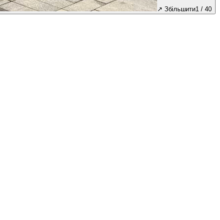
↗
Збільшити
1
/
40