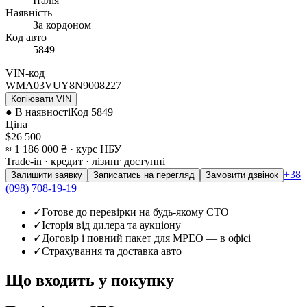
Італія
Наявність
За кордоном
Код авто
5849
VIN-код
WMA03VUY8N9008227
Копіювати VIN
● В наявності
Код
5849
Ціна
$26 500
≈ 1 186 000 ₴
· курс НБУ
Trade-in · кредит · лізинг доступні
+38
Залишити заявку
Записатись на перегляд
Замовити дзвінок
(098) 708-19-19
✓
Готове до перевірки на будь-якому СТО
✓
Історія від дилера та аукціону
✓
Договір і повний пакет для МРЕО — в офісі
✓
Страхування та доставка авто
Що входить у покупку