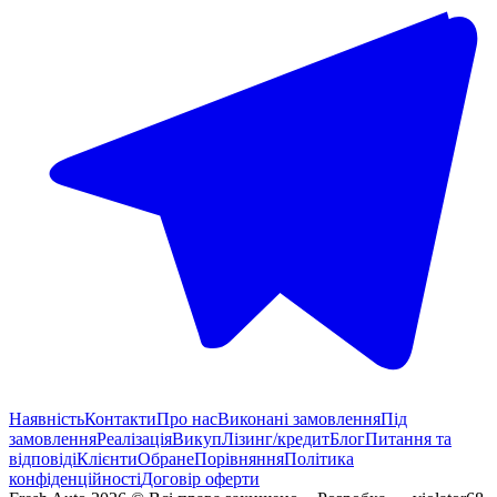
Наявність
Контакти
Про нас
Виконані замовлення
Під
замовлення
Реалізація
Викуп
Лізинг/кредит
Блог
Питання та
відповіді
Клієнти
Обране
Порівняння
Політика
конфіденційності
Договір оферти