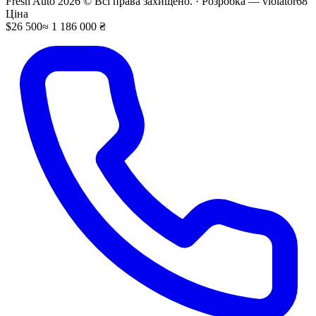
Fresh Auto
2026
©
Всі права захищено
. ·
Розробка
— violator68
Ціна
$26 500
≈ 1 186 000 ₴