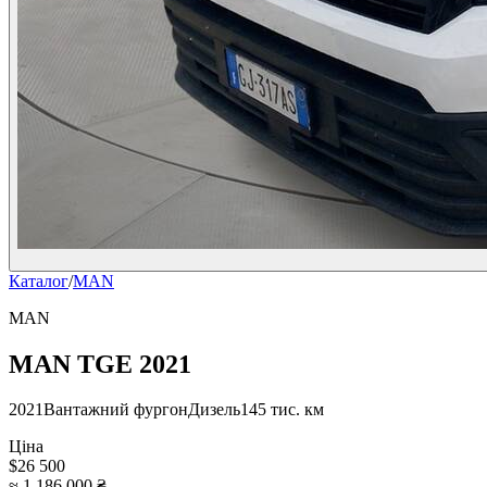
Каталог
/
MAN
MAN
MAN TGE 2021
2021
Вантажний фургон
Дизель
145 тис. км
Ціна
$26 500
≈ 1 186 000 ₴