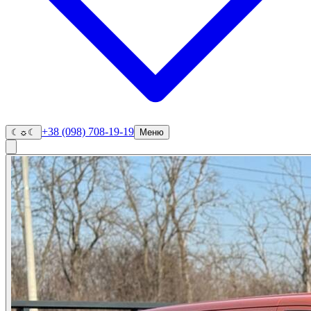
+38 (098) 708-19-19
☾
☼
☾
Меню