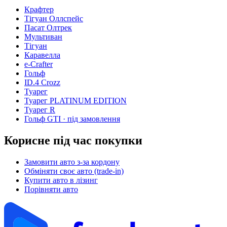
Крафтер
Тігуан Оллспейс
Пасат Олтрек
Мультиван
Тігуан
Каравелла
e-Crafter
Гольф
ID.4 Crozz
Туарег
Туарег PLATINUM EDITION
Туарег R
Гольф GTI
· під замовлення
Корисне під час покупки
Замовити авто з-за кордону
Обміняти своє авто (trade-in)
Купити авто в лізинг
Порівняти авто