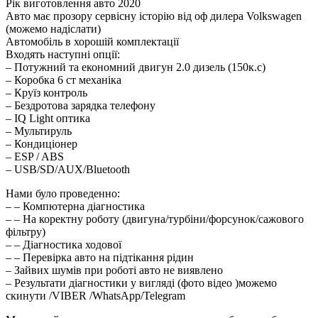
Рік виготовлення авто 2020
Авто має прозору сервісну історію від оф дилера Volkswagen
(можемо надіслати)
Aвтомобіль в хорошій комплектації
Входять наступні опції:
– Потужний та економний двигун 2.0 дизель (150к.с)
– Коробка 6 ст механіка
– Круїз контроль
– Бездротова зарядка телефону
– IQ Light оптика
– Мультируль
– Кондиціонер
– ESP / ABS
– USB/SD/AUX/Bluetooth
Нами було проведенно:
– – Компютерна діагностика
– – На коректну роботу (двигуна/турбіни/форсунок/сажового
фільтру)
– – Діагностика ходової
– – Перевірка авто на підтікання рідин
– Зайвих шумів при роботі авто не виявлено
– Результати діагностики у вигляді (фото відео )можемо
скинути /VIBER /WhatsApp/Telegram