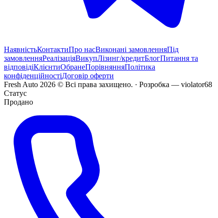
Наявність
Контакти
Про нас
Виконані замовлення
Під
замовлення
Реалізація
Викуп
Лізинг/кредит
Блог
Питання та
відповіді
Клієнти
Обране
Порівняння
Політика
конфіденційності
Договір оферти
Fresh Auto
2026
©
Всі права захищено
. ·
Розробка
— violator68
Статус
Продано