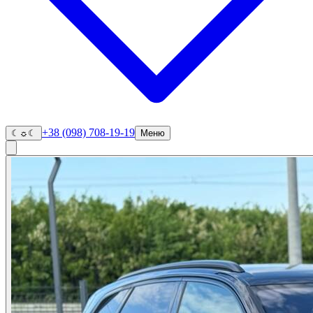
+38 (098) 708-19-19
☾
☼
☾
Меню