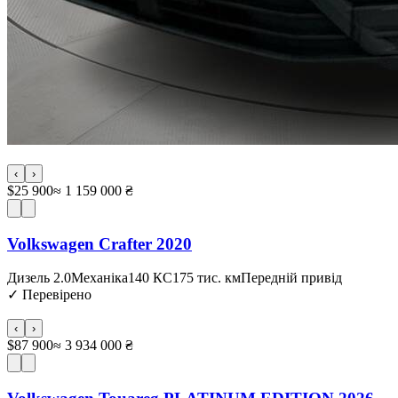
‹
›
$25 900
≈ 1 159 000 ₴
Volkswagen Crafter 2020
Дизель 2.0
Механіка
140 КС
175 тис. км
Передній привід
✓
Перевірено
‹
›
$87 900
≈ 3 934 000 ₴