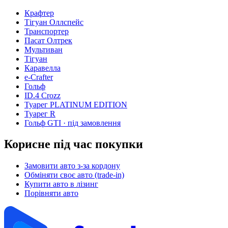
Крафтер
Тігуан Оллспейс
Транспортер
Пасат Олтрек
Мультиван
Тігуан
Каравелла
e-Crafter
Гольф
ID.4 Crozz
Туарег PLATINUM EDITION
Туарег R
Гольф GTI
· під замовлення
Корисне під час покупки
Замовити авто з-за кордону
Обміняти своє авто (trade-in)
Купити авто в лізинг
Порівняти авто