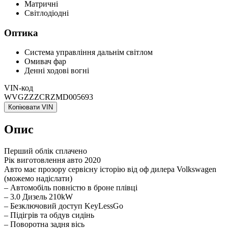
Матричні
Світлодіодні
Оптика
Система управління дальнім світлом
Омивач фар
Денні ходові вогні
VIN-код
WVGZZZCRZMD005693
Копіювати VIN
Опис
Перший облік сплачено
Рік виготовлення авто 2020
Авто має прозору сервісну історію від оф дилера Volkswagen
(можемо надіслати)
– Автомобіль повністю в броне плівці
– 3.0 Дизель 210kW
– Безключовий доступ KeyLessGo
– Підігрів та обдув сидінь
– Поворотна задня вісь