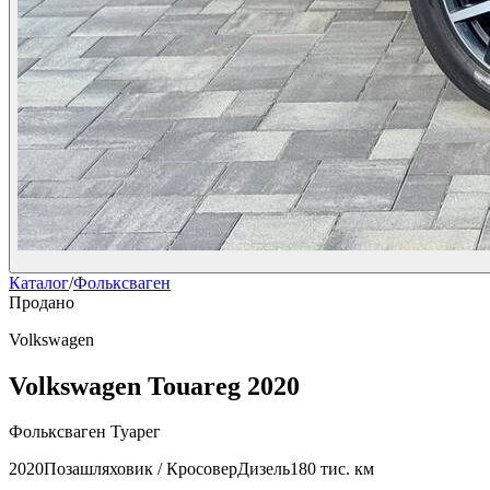
Каталог
/
Фольксваген
Продано
Volkswagen
Volkswagen Touareg 2020
Фольксваген Туарег
2020
Позашляховик / Кросовер
Дизель
180 тис. км