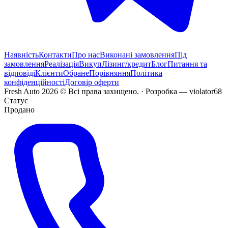
Наявність
Контакти
Про нас
Виконані замовлення
Під
замовлення
Реалізація
Викуп
Лізинг/кредит
Блог
Питання та
відповіді
Клієнти
Обране
Порівняння
Політика
конфіденційності
Договір оферти
Fresh Auto
2026
©
Всі права захищено
. ·
Розробка
— violator68
Статус
Продано