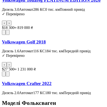
Volkswagen Touareg PLATINUM EDITION 2026
Дизель 3.0
Автомат
286 КС
0 тис. км
Повний привід
✓
Перевірено
‹
›
$18 300
≈ 819 000 ₴
Volkswagen Golf 2018
Дизель 1.6
Автомат
116 КС
184 тис. км
Передній привід
✓
Перевірено
‹
›
$27 500
≈ 1 231 000 ₴
Volkswagen Crafter 2022
Дизель 2.0
Автомат
177 КС
180 тис. км
Передній привід
Моделі
Фольксваген