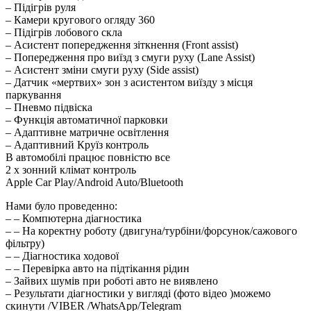
– Підігрів руля
– Камери кругового огляду 360
– Підігрів лобового скла
– Асистент попередження зіткнення (Front assist)
– Попередження про виїзд з смуги руху (Lane Assist)
– Асистент зміни смуги руху (Side assist)
– Датчик «мертвих» зон з асистентом виїзду з місця
паркування
– Пневмо підвіска
– Функція автоматичної парковки
– Адаптивне матричне освітлення
– Адаптивний Круїз контроль
В автомобілі працює повністю все
2 х зонний клімат контроль
Apple Car Play/Android Auto/Bluetooth
Нами було проведенно:
– – Компютерна діагностика
– – На коректну роботу (двигуна/турбіни/форсунок/сажового
фільтру)
– – Діагностика ходової
– – Перевірка авто на підтікання рідин
– Зайвих шумів при роботі авто не виявлено
– Результати діагностики у вигляді (фото відео )можемо
скинути /VIBER /WhatsApp/Telegram