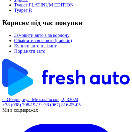
Туарег PLATINUM EDITION
Туарег R
Корисне під час покупки
Замовити авто з-за кордону
Обміняти своє авто (trade-in)
Купити авто в лізинг
Порівняти авто
с. Обарів, вул. Миколаївська, 2, 33024
+38 (098) 708-19-19
+38 (067) 816-05-05
Ми в соцмережах