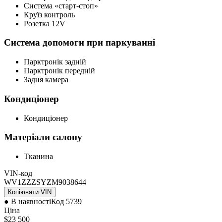
Система «старт-стоп»
Круїз контроль
Розетка 12V
Система допомоги при паркуванні
Парктронік задній
Парктронік передній
Задня камера
Кондиціонер
Кондиціонер
Матеріали салону
Тканина
VIN-код
WV1ZZZSYZM9038644
Копіювати VIN
● В наявності
Код
5739
Ціна
$23 500