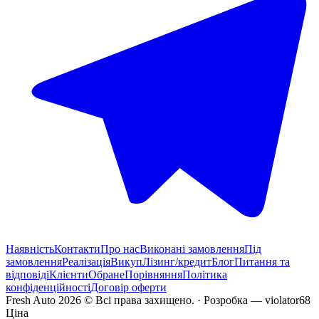
Наявність
Контакти
Про нас
Виконані замовлення
Під
замовлення
Реалізація
Викуп
Лізинг/кредит
Блог
Питання та
відповіді
Клієнти
Обране
Порівняння
Політика
конфіденційності
Договір оферти
Fresh Auto
2026
©
Всі права захищено
. ·
Розробка
— violator68
Ціна