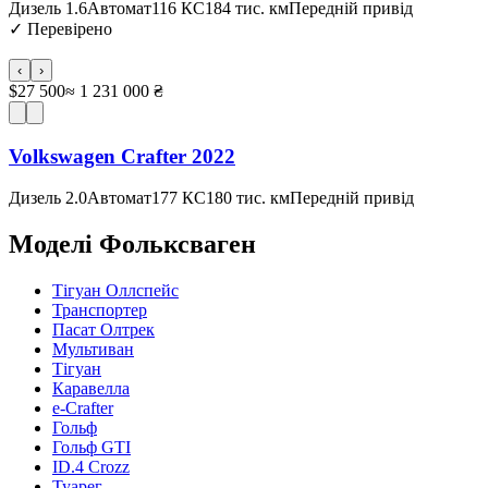
Дизель 1.6
Автомат
116 КС
184 тис. км
Передній привід
✓
Перевірено
‹
›
$27 500
≈ 1 231 000 ₴
Volkswagen Crafter 2022
Дизель 2.0
Автомат
177 КС
180 тис. км
Передній привід
Моделі
Фольксваген
Тігуан Оллспейс
Транспортер
Пасат Олтрек
Мультиван
Тігуан
Каравелла
e-Crafter
Гольф
Гольф GTI
ID.4 Crozz
Туарег