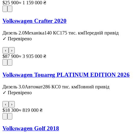
$25 900
≈ 1 159 000 ₴
Volkswagen Crafter 2020
Дизель 2.0
Механіка
140 КС
175 тис. км
Передній привід
✓
Перевірено
‹
›
$87 900
≈ 3 935 000 ₴
Volkswagen Touareg PLATINUM EDITION 2026
Дизель 3.0
Автомат
286 КС
0 тис. км
Повний привід
✓
Перевірено
‹
›
$18 300
≈ 819 000 ₴
Volkswagen Golf 2018