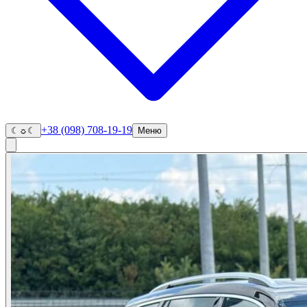
+38 (098) 708-19-19
☾
☼
☾
Меню