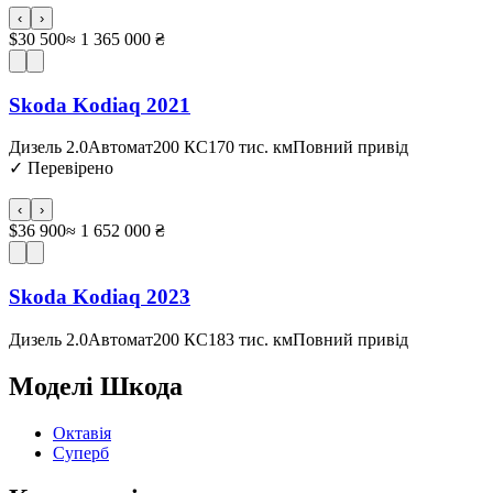
‹
›
$30 500
≈ 1 365 000 ₴
Skoda Kodiaq 2021
Дизель 2.0
Автомат
200 КС
170 тис. км
Повний привід
✓
Перевірено
‹
›
$36 900
≈ 1 652 000 ₴
Skoda Kodiaq 2023
Дизель 2.0
Автомат
200 КС
183 тис. км
Повний привід
Моделі
Шкода
Октавія
Суперб