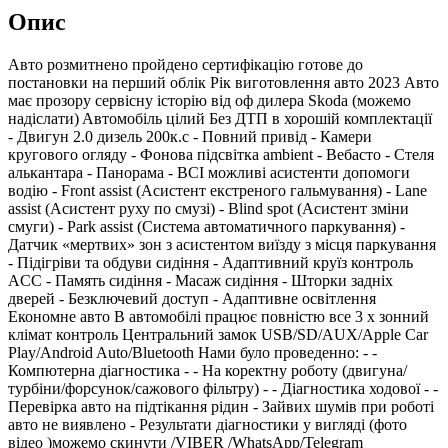
Опис
Авто розмитнено пройдено сертифікацію готове до
постановки на перший облік Рік виготовлення авто 2023 Авто
має прозору сервісну історію від оф дилера Skoda (можемо
надіслати) Aвтомобіль цілий Без ДТП в хорошій комплектації
- Двигун 2.0 дизель 200к.с - Повний привід - Камери
кругового огляду - Фонова підсвітка ambient - Вебасто - Стеля
алькантара - Панорама - ВСІ можливі асистенти допомоги
водію - Front assist (Асистент екстреного гальмування) - Lane
assist (Асистент руху по смузі) - Blind spot (Асистент зміни
смуги) - Park assist (Система автоматичного паркування) -
Датчик «мертвих» зон з асистентом виїзду з місця паркування
- Підігріви та обдуви сидіння - Адаптивний круїз контроль
ACC - Память сидіння - Масаж сидіння - Шторки задніх
дверей - Безключевий доступ - Адаптивне освітлення
Економне авто В автомобілі працює повністю все 3 х зонний
клімат контроль Центральний замок USB/SD/AUX/Apple Car
Play/Android Auto/Bluetooth Нами було проведенно: - -
Компютерна діагностика - - На коректну роботу (двигуна/
турбіни/форсунок/сажового фільтру) - - Діагностика ходової - -
Перевірка авто на підтікання рідин - Зайвих шумів при роботі
авто не виявлено - Результати діагностики у вигляді (фото
відео )можемо скинути /VIBER /WhatsApp/Telegram