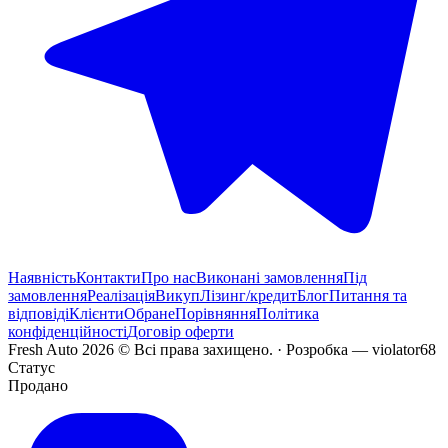
Наявність
Контакти
Про нас
Виконані замовлення
Під
замовлення
Реалізація
Викуп
Лізинг/кредит
Блог
Питання та
відповіді
Клієнти
Обране
Порівняння
Політика
конфіденційності
Договір оферти
Fresh Auto
2026
©
Всі права захищено
. ·
Розробка
— violator68
Статус
Продано