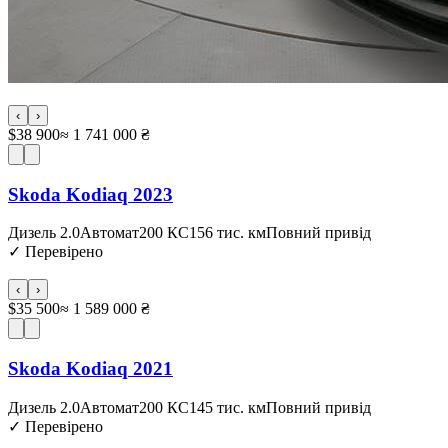
‹
›
$38 900
≈ 1 741 000 ₴
Skoda Kodiaq 2023
Дизель 2.0
Автомат
200 КС
156 тис. км
Повний привід
✓
Перевірено
‹
›
$35 500
≈ 1 589 000 ₴
Skoda Kodiaq 2021
Дизель 2.0
Автомат
200 КС
145 тис. км
Повний привід
✓
Перевірено