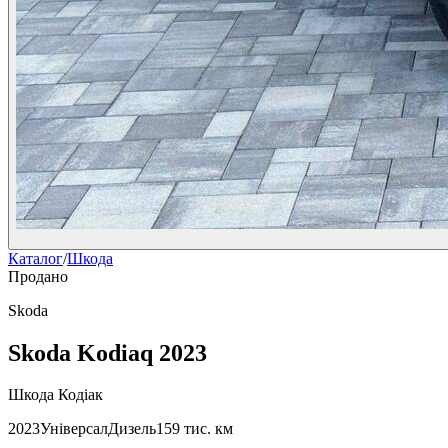
Каталог
/
Шкода
Продано
Skoda
Skoda Kodiaq 2023
Шкода Кодіак
2023
Універсал
Дизель
159 тис. км