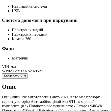
Навігаційна система
USB
Система допомоги при паркуванні
Парктронік задній
Парктронік передній
Камера 360
Фари
Матричні
VIN-код
WP0ZZZY1ZNSA69527
Копіювати VIN
Опис
Офіційний Рік виготовлення авто 2021 Авто має прозору
сервісну історію Aвтомобіль цілий Без ДТП в хорошій
комплектації : - Повністю обслужене авто - Батарея 94kWh
(Запас ходу 450км) - Підігріви та Обдуви сидіння - Адаптивна