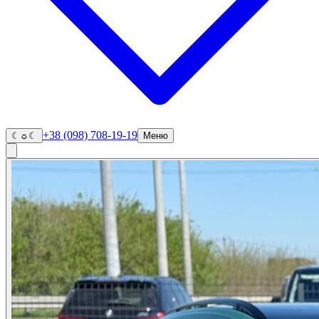
+38 (098) 708-19-19
☾
☼
☾
Меню