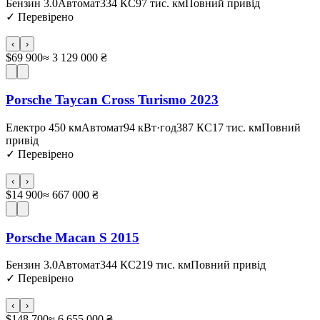
Бензин 3.0
Автомат
334 КС
97 тис. км
Повний привід
✓
Перевірено
‹
›
$69 900
≈ 3 129 000 ₴
Porsche Taycan Cross Turismo 2023
Електро 450 км
Автомат
94 кВт·год
387 КС
17 тис. км
Повний
привід
✓
Перевірено
‹
›
$14 900
≈ 667 000 ₴
Porsche Macan S 2015
Бензин 3.0
Автомат
344 КС
219 тис. км
Повний привід
✓
Перевірено
‹
›
$148 700
≈ 6 655 000 ₴