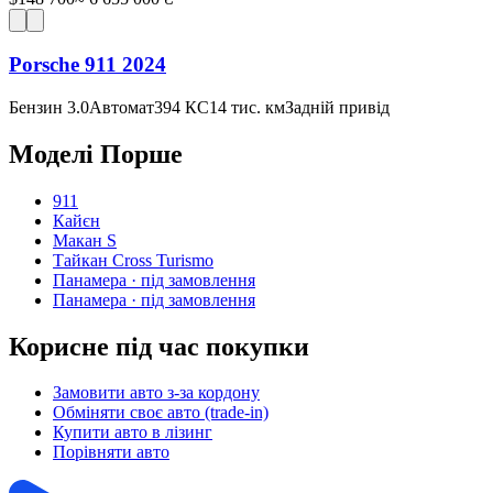
Porsche 911 2024
Бензин 3.0
Автомат
394 КС
14 тис. км
Задній привід
Моделі
Порше
911
Кайєн
Макан S
Тайкан Cross Turismo
Панамера
· під замовлення
Панамера
· під замовлення
Корисне під час покупки
Замовити авто з-за кордону
Обміняти своє авто (trade-in)
Купити авто в лізинг
Порівняти авто