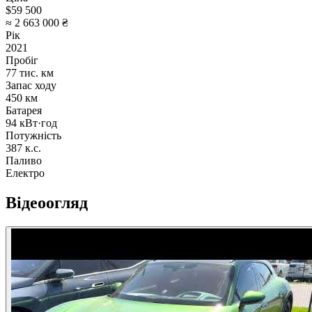
$59 500
≈ 2 663 000 ₴
Рік
2021
Пробіг
77 тис. км
Запас ходу
450 км
Батарея
94 кВт·год
Потужність
387 к.с.
Паливо
Електро
Відеоогляд