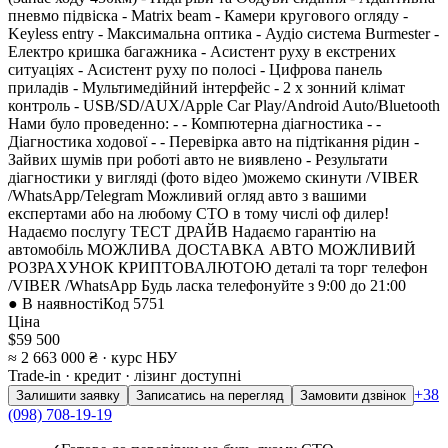
пневмо підвіска - Matrix beam - Камери кругового огляду -
Keyless entry - Максимальна оптика - Аудіо система Burmester -
Електро кришка багажника - Асистент руху в екстрених
ситуаціях - Асистент руху по полосі - Цифрова панель
приладів - Мультимедійний інтерфейс - 2 х зонний клімат
контроль - USB/SD/AUX/Apple Car Play/Android Auto/Bluetooth
Нами було проведенно: - - Компютерна діагностика - -
Діагностика ходової - - Перевірка авто на підтікання рідин -
Зайвих шумів при роботі авто не виявлено - Результати
діагностики у вигляді (фото відео )можемо скинути /VIBER
/WhatsApp/Telegram Можливий огляд авто з вашими
експертами або на любому СТО в тому числі оф дилер!
Надаємо послугу ТЕСТ ДРАЙВ Надаємо гарантію на
автомобіль МОЖЛИВА ДОСТАВКА АВТО МОЖЛИВИЙ
РОЗРАХУНОК КРИПТОВАЛЮТОЮ деталі та торг телефон
/VIBER /WhatsApp Будь ласка телефонуйте з 9:00 до 21:00
● В наявності
Код
5751
Ціна
$59 500
≈ 2 663 000 ₴
· курс НБУ
Trade-in · кредит · лізинг доступні
+38
Залишити заявку
Записатись на перегляд
Замовити дзвінок
(098) 708-19-19