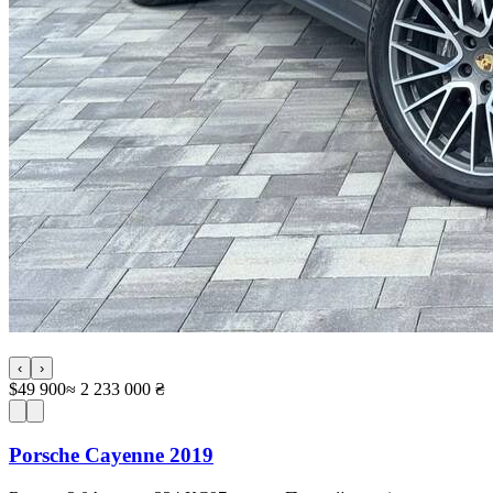
‹
›
$49 900
≈ 2 233 000 ₴
Porsche Cayenne 2019