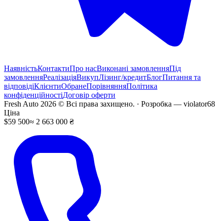
Наявність
Контакти
Про нас
Виконані замовлення
Під
замовлення
Реалізація
Викуп
Лізинг/кредит
Блог
Питання та
відповіді
Клієнти
Обране
Порівняння
Політика
конфіденційності
Договір оферти
Fresh Auto
2026
©
Всі права захищено
. ·
Розробка
— violator68
Ціна
$59 500
≈ 2 663 000 ₴