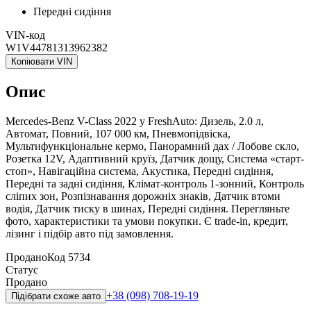
Передні сидіння
VIN-код
W1V44781313962382
Копіювати VIN
Опис
Mercedes-Benz V-Class 2022 у FreshAuto: Дизель, 2.0 л,
Автомат, Повний, 107 000 км, Пневмопідвіска,
Мультифункціональне кермо, Панорамний дах / Лобове скло,
Розетка 12V, Адаптивний круїз, Датчик дощу, Система «старт-
стоп», Навігаційна система, Акустика, Передні сидіння,
Передні та задні сидіння, Клімат-контроль 1-зонний, Контроль
сліпих зон, Розпізнавання дорожніх знаків, Датчик втоми
водія, Датчик тиску в шинах, Передні сидіння. Перегляньте
фото, характеристики та умови покупки. Є trade-in, кредит,
лізинг і підбір авто під замовлення.
Продано
Код
5734
Статус
Продано
+38 (098) 708-19-19
Підібрати схоже авто