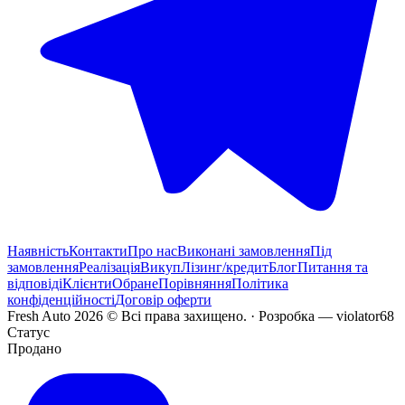
Наявність
Контакти
Про нас
Виконані замовлення
Під
замовлення
Реалізація
Викуп
Лізинг/кредит
Блог
Питання та
відповіді
Клієнти
Обране
Порівняння
Політика
конфіденційності
Договір оферти
Fresh Auto
2026
©
Всі права захищено
. ·
Розробка
— violator68
Статус
Продано