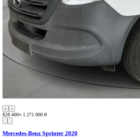
‹
›
$28 400
≈ 1 271 000 ₴
Mercedes-Benz Sprinter 2020