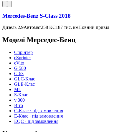
Mercedes-Benz S-Class 2018
Дизель 2.9
Автомат
258 КС
187 тис. км
Повний привід
Моделі
Мерседес-Бенц
Спрінтер
eSprinter
eVito
G 580
G 63
GLC-Клас
GLE-Клас
ML
S-Клас
v 300
Віто
C-Клас
· під замовлення
E-Клас
· під замовлення
EQC
· під замовлення