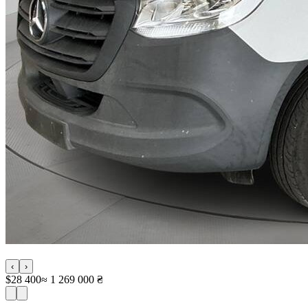
‹
›
$28 400
≈ 1 269 000 ₴