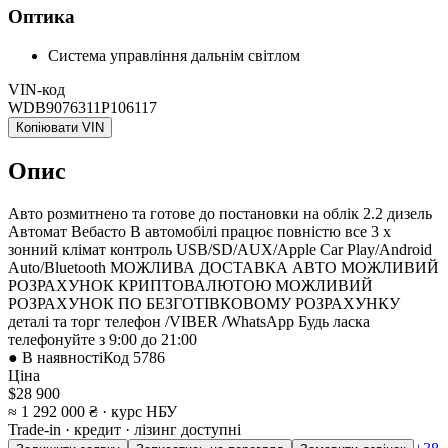
Оптика
Система управління дальнім світлом
VIN-код
WDB9076311P106117
Копіювати VIN
Опис
Авто розмитнено та готове до постановки на облік 2.2 дизель
Автомат Вебасто В автомобілі працює повністю все 3 х
зонний клімат контроль USB/SD/AUX/Apple Car Play/Android
Auto/Bluetooth МОЖЛИВА ДОСТАВКА АВТО МОЖЛИВИЙ
РОЗРАХУНОК КРИПТОВАЛЮТОЮ МОЖЛИВИЙ
РОЗРАХУНОК ПО БЕЗГОТІВКОВОМУ РОЗРАХУНКУ
деталі та торг телефон /VIBER /WhatsApp Будь ласка
телефонуйте з 9:00 до 21:00
● В наявності
Код
5786
Ціна
$28 900
≈ 1 292 000 ₴
· курс НБУ
Trade-in · кредит · лізинг доступні