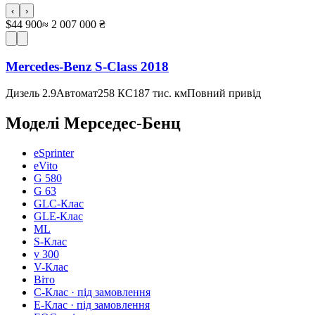
‹
›
$44 900
≈ 2 007 000 ₴
Mercedes-Benz S-Class 2018
Дизель 2.9
Автомат
258 КС
187 тис. км
Повний привід
Моделі
Мерседес-Бенц
eSprinter
eVito
G 580
G 63
GLC-Клас
GLE-Клас
ML
S-Клас
v 300
V-Клас
Віто
C-Клас
· під замовлення
E-Клас
· під замовлення