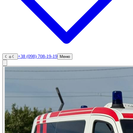
+38 (098) 708-19-19
☾
☼
☾
Меню