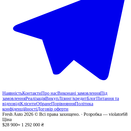
Наявність
Контакти
Про нас
Виконані замовлення
Під
замовлення
Реалізація
Викуп
Лізинг/кредит
Блог
Питання та
відповіді
Клієнти
Обране
Порівняння
Політика
конфіденційності
Договір оферти
Fresh Auto
2026
©
Всі права захищено
. ·
Розробка
— violator68
Ціна
$28 900
≈ 1 292 000 ₴