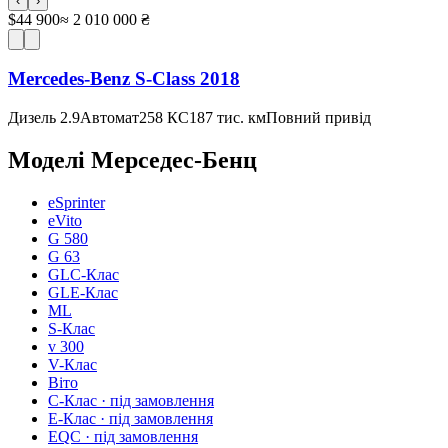
‹
›
$44 900
≈ 2 010 000 ₴
Mercedes-Benz S-Class 2018
Дизель 2.9
Автомат
258 КС
187 тис. км
Повний привід
Моделі
Мерседес-Бенц
eSprinter
eVito
G 580
G 63
GLC-Клас
GLE-Клас
ML
S-Клас
v 300
V-Клас
Віто
C-Клас
· під замовлення
E-Клас
· під замовлення
EQC
· під замовлення