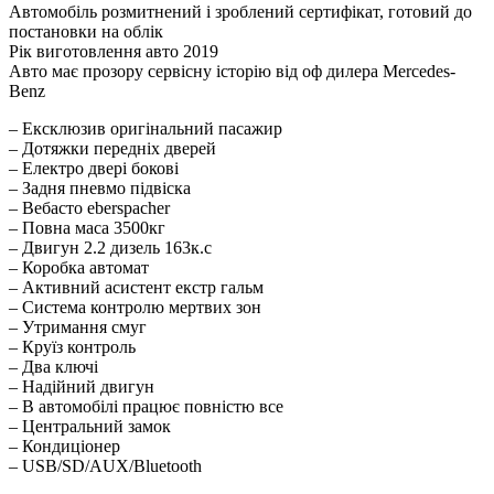
Автомобіль розмитнений і зроблений сертифікат, готовий до
постановки на облік
Рік виготовлення авто 2019
Авто має прозору сервісну історію від оф дилера Mercedes-
Benz
– Ексклюзив оригінальний пасажир
– Дотяжки передніх дверей
– Електро двері бокові
– Задня пневмо підвіска
– Вебасто eberspacher
– Повна маса 3500кг
– Двигун 2.2 дизель 163к.с
– Коробка автомат
– Активний асистент екстр гальм
– Система контролю мертвих зон
– Утримання смуг
– Круїз контроль
– Два ключі
– Надійний двигун
– В автомобілі працює повністю все
– Центральний замок
– Кондиціонер
– USB/SD/AUX/Bluetooth