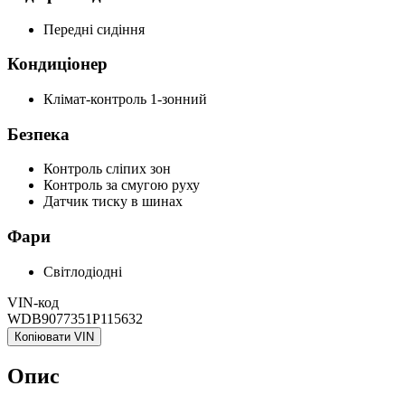
Передні сидіння
Кондиціонер
Клімат-контроль 1-зонний
Безпека
Контроль сліпих зон
Контроль за смугою руху
Датчик тиску в шинах
Фари
Світлодіодні
VIN-код
WDB9077351P115632
Копіювати VIN
Опис