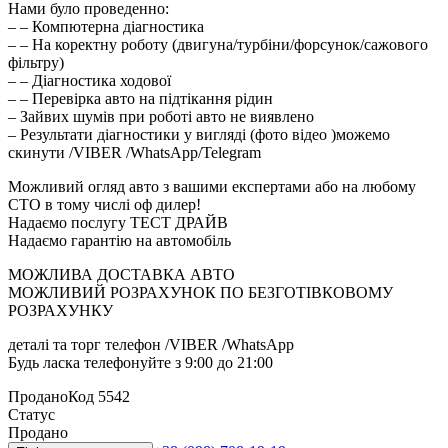
Нами було проведенно:
– – Компютерна діагностика
– – На коректну роботу (двигуна/турбіни/форсунок/сажового
фільтру)
– – Діагностика ходової
– – Перевірка авто на підтікання рідин
– Зайвих шумів при роботі авто не виявлено
– Результати діагностики у вигляді (фото відео )можемо
скинути /VIBER /WhatsApp/Telegram
Можливий огляд авто з вашими експертами або на любому
СТО в тому числі оф дилер!
Надаємо послугу ТЕСТ ДРАЙВ
Надаємо гарантію на автомобіль
МОЖЛИВА ДОСТАВКА АВТО
МОЖЛИВИЙ РОЗРАХУНОК ПО БЕЗГОТІВКОВОМУ
РОЗРАХУНКУ
деталі та торг телефон /VIBER /WhatsApp
Будь ласка телефонуйте з 9:00 до 21:00
Продано
Код
5542
Статус
Продано