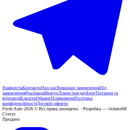
Наявність
Контакти
Про нас
Виконані замовлення
Під
замовлення
Реалізація
Викуп
Лізинг/кредит
Блог
Питання та
відповіді
Клієнти
Обране
Порівняння
Політика
конфіденційності
Договір оферти
Fresh Auto
2026
©
Всі права захищено
. ·
Розробка
— violator68
Статус
Продано