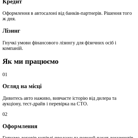
Кредит
Оформлення в автосалоні від банків-партнерів. Рішення того
ж дня.
Лізинг
Гнучкі умови фінансового лізингу для фізичних осіб і
компаній.
Як ми працюємо
0
1
Огляд на місці
Дивитесь авто наживо, вивчаєте історію від дилера та
аукціону, тест-драйв і перевірка на СТО.
0
2
Оформлення
Готуємо договір купівлі-продажу та повний пакет документів