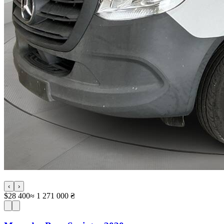
‹
›
$28 400
≈ 1 271 000 ₴