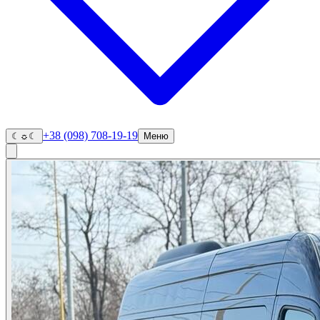
+38 (098) 708-19-19
☾
☼
☾
Меню