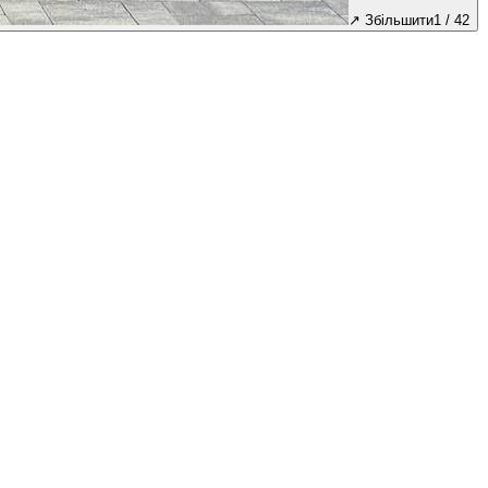
↗
Збільшити
1
/
42