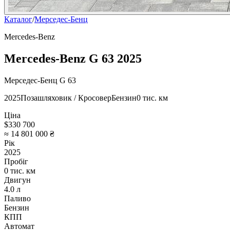
Каталог
/
Мерседес-Бенц
Mercedes-Benz
Mercedes-Benz G 63 2025
Мерседес-Бенц G 63
2025
Позашляховик / Кросовер
Бензин
0 тис. км
Ціна
$330 700
≈ 14 801 000 ₴
Рік
2025
Пробіг
0 тис. км
Двигун
4.0 л
Паливо
Бензин
КПП
Автомат