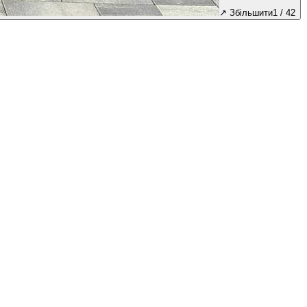
↗
Збільшити
1
/
42