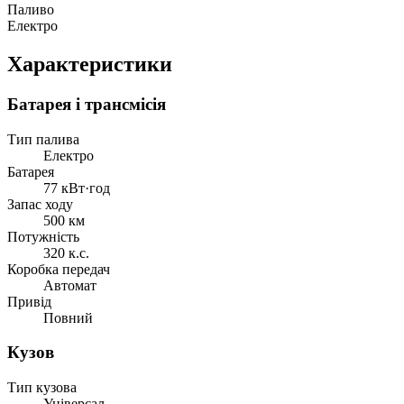
Паливо
Електро
Характеристики
Батарея і трансмісія
Тип палива
Електро
Батарея
77 кВт·год
Запас ходу
500 км
Потужність
320 к.с.
Коробка передач
Автомат
Привід
Повний
Кузов
Тип кузова
Універсал