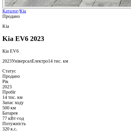
Каталог
/
Кіа
Продано
Kia
Kia EV6 2023
Кіа EV6
2023
Універсал
Електро
14 тис. км
Статус
Продано
Рік
2023
Пробіг
14 тис. км
Запас ходу
500 км
Батарея
77 кВт·год
Потужність
320 к.с.