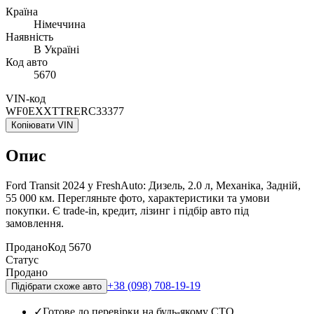
Країна
Німеччина
Наявність
В Україні
Код авто
5670
VIN-код
WF0EXXTTRERC33377
Копіювати VIN
Опис
Ford Transit 2024 у FreshAuto: Дизель, 2.0 л, Механіка, Задній,
55 000 км. Перегляньте фото, характеристики та умови
покупки. Є trade-in, кредит, лізинг і підбір авто під
замовлення.
Продано
Код
5670
Статус
Продано
+38 (098) 708-19-19
Підібрати схоже авто
✓
Готове до перевірки на будь-якому СТО