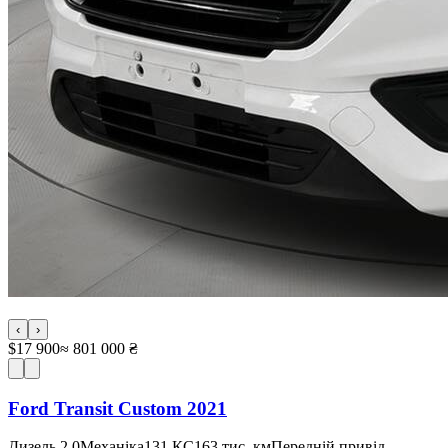
‹
›
$17 900
≈ 801 000 ₴
Ford Transit Custom 2021
Дизель 2.0
Механіка
131 КС
163 тис. км
Передній привід