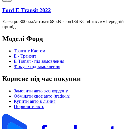
Ford E-Transit 2022
Електро 300 км
Автомат
68 кВт·год
184 КС
54 тис. км
Передній
привід
Моделі
Форд
Транзит Кастом
E - Транзит
E-Transit
· під замовлення
Фокус
· під замовлення
Корисне під час покупки
Замовити авто з-за кордону
Обміняти своє авто (trade-in)
Купити авто в лізинг
Порівняти авто