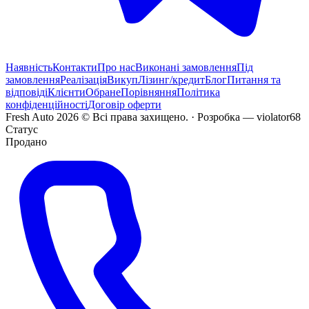
Наявність
Контакти
Про нас
Виконані замовлення
Під
замовлення
Реалізація
Викуп
Лізинг/кредит
Блог
Питання та
відповіді
Клієнти
Обране
Порівняння
Політика
конфіденційності
Договір оферти
Fresh Auto
2026
©
Всі права захищено
. ·
Розробка
— violator68
Статус
Продано