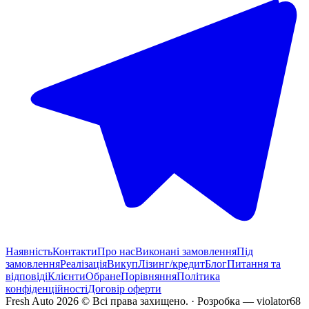
Наявність
Контакти
Про нас
Виконані замовлення
Під
замовлення
Реалізація
Викуп
Лізинг/кредит
Блог
Питання та
відповіді
Клієнти
Обране
Порівняння
Політика
конфіденційності
Договір оферти
Fresh Auto
2026
©
Всі права захищено
. ·
Розробка
— violator68