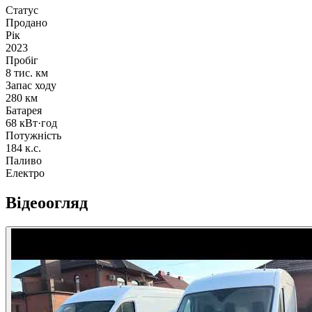
Статус
Продано
Рік
2023
Пробіг
8 тис. км
Запас ходу
280 км
Батарея
68 кВт·год
Потужність
184 к.с.
Паливо
Електро
Відеоогляд