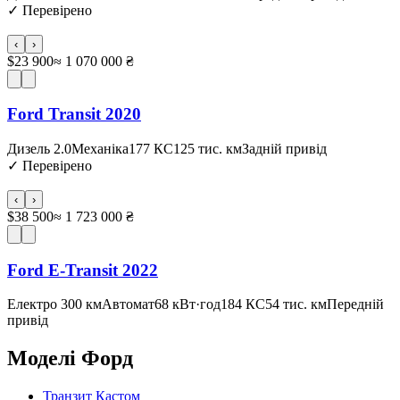
✓
Перевірено
‹
›
$23 900
≈ 1 070 000 ₴
Ford Transit 2020
Дизель 2.0
Механіка
177 КС
125 тис. км
Задній привід
✓
Перевірено
‹
›
$38 500
≈ 1 723 000 ₴
Ford E-Transit 2022
Електро 300 км
Автомат
68 кВт·год
184 КС
54 тис. км
Передній
привід
Моделі
Форд
Транзит Кастом