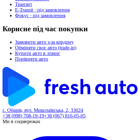
Транзит
E-Transit
· під замовлення
Фокус
· під замовлення
Корисне під час покупки
Замовити авто з-за кордону
Обміняти своє авто (trade-in)
Купити авто в лізинг
Порівняти авто
с. Обарів, вул. Миколаївська, 2, 33024
+38 (098) 708-19-19
+38 (067) 816-05-05
Ми в соцмережах