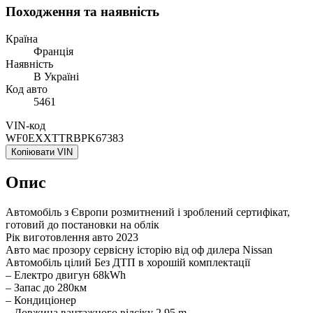
Походження та наявність
Країна
Франція
Наявність
В Україні
Код авто
5461
VIN-код
WF0EXXTTRBPK67383
Копіювати VIN
Опис
Автомобіль з Європи розмитнений і зроблений сертифікат,
готовий до постановки на облік
Рік виготовлення авто 2023
Авто має прозору сервісну історію від оф дилера Nissan
Aвтомобіль цілий Без ДТП в хорошій комплектації
– Електро двигун 68kWh
– Запас до 280км
– Кондиціонер
– Довжина вантажного відсіку 2.95 m