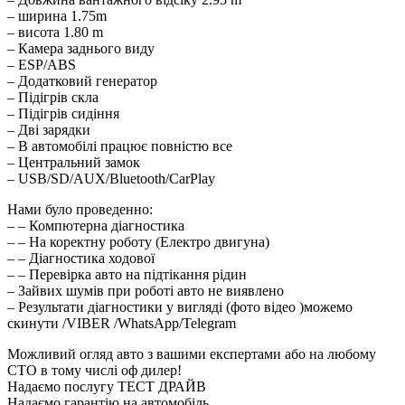
– ширина 1.75m
– висота 1.80 m
– Камера заднього виду
– ESP/ABS
– Додатковий генератор
– Підігрів скла
– Підігрів сидіння
– Дві зарядки
– В автомобілі працює повністю все
– Центральний замок
– USB/SD/AUX/Bluetooth/CarPlay
Нами було проведенно:
– – Компютерна діагностика
– – На коректну роботу (Електро двигуна)
– – Діагностика ходової
– – Перевірка авто на підтікання рідин
– Зайвих шумів при роботі авто не виявлено
– Результати діагностики у вигляді (фото відео )можемо
скинути /VIBER /WhatsApp/Telegram
Можливий огляд авто з вашими експертами або на любому
СТО в тому числі оф дилер!
Надаємо послугу ТЕСТ ДРАЙВ
Надаємо гарантію на автомобіль