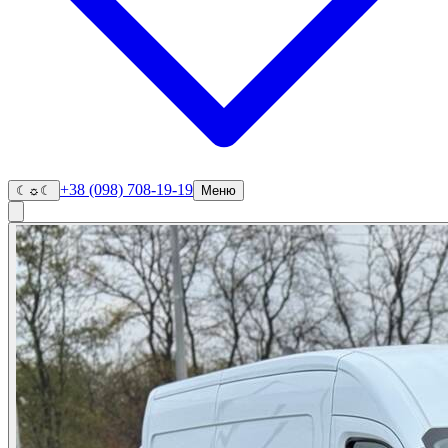
+38 (098) 708-19-19
☾
☼
☾
Меню