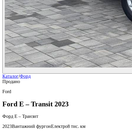
Каталог
/
Форд
Продано
Ford
Ford E – Transit 2023
Форд E – Транзит
2023
Вантажний фургон
Електро
8 тис. км