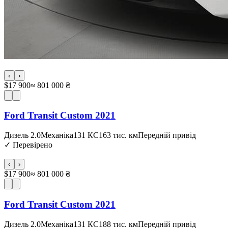
‹
›
$17 900
≈ 801 000 ₴
Ford Transit Custom 2021
Дизель 2.0
Механіка
131 КС
163 тис. км
Передній привід
✓
Перевірено
‹
›
$17 900
≈ 801 000 ₴
Ford Transit Custom 2021
Дизель 2.0
Механіка
131 КС
188 тис. км
Передній привід