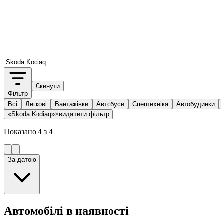
Скинути
Фільтр
Всі
Легкові
Вантажівки
Автобуси
Спецтехніка
Автобудинки
«Skoda Kodiaq»
×
видалити фільтр
Показано
4
з
4
За датою
Автомобілі в наявності