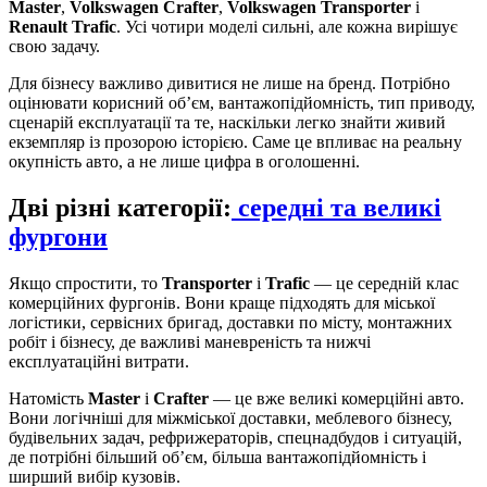
Master
,
Volkswagen Crafter
,
Volkswagen Transporter
і
Renault Trafic
. Усі чотири моделі сильні, але кожна вирішує
свою задачу.
Для бізнесу важливо дивитися не лише на бренд. Потрібно
оцінювати корисний об’єм, вантажопідйомність, тип приводу,
сценарій експлуатації та те, наскільки легко знайти живий
екземпляр із прозорою історією. Саме це впливає на реальну
окупність авто, а не лише цифра в оголошенні.
Дві різні категорії:
середні та великі
фургони
Якщо спростити, то
Transporter
і
Trafic
— це середній клас
комерційних фургонів. Вони краще підходять для міської
логістики, сервісних бригад, доставки по місту, монтажних
робіт і бізнесу, де важливі маневреність та нижчі
експлуатаційні витрати.
Натомість
Master
і
Crafter
— це вже великі комерційні авто.
Вони логічніші для міжміської доставки, меблевого бізнесу,
будівельних задач, рефрижераторів, спецнадбудов і ситуацій,
де потрібні більший об’єм, більша вантажопідйомність і
ширший вибір кузовів.