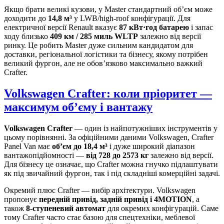
Якщо брати великі кузови, у Master стандартний об’єм може
доходити до
14,8 м³
у LWB/high-roof конфігурації. Для
електричної версії Renault вказує
87 кВт·год батарею
і запас
ходу близько
409 км / 285 миль WLTP
залежно від версії
ринку. Це робить Master дуже сильним кандидатом для
доставки, регіональної логістики та бізнесу, якому потрібен
великий фургон, але не обов’язково максимально важкий
Crafter.
Volkswagen Crafter: коли пріоритет —
максимум об’єму і вантажу
Volkswagen Crafter
— один із найпотужніших інструментів у
цьому порівнянні. За офіційними даними Volkswagen, Crafter
Panel Van має
об’єм до 18,4 м³
і дуже широкий діапазон
вантажопідйомності —
від 728 до 2573 кг
залежно від версії.
Для бізнесу це означає, що Crafter можна гнучко підлаштувати
як під звичайний фургон, так і під складніші комерційні задачі.
Окремий плюс Crafter — вибір архітектури. Volkswagen
пропонує
передній привід, задній привід і 4MOTION
, а
також
8-ступеневий автомат
для окремих конфігурацій. Саме
тому Crafter часто стає базою для спецтехніки, меблевої