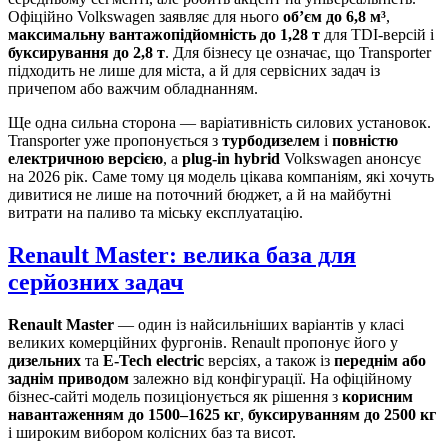
Офіційно Volkswagen заявляє для нього
об’єм до 6,8 м³
,
максимальну вантажопідйомність до 1,28 т
для TDI-версій і
буксирування до 2,8 т
. Для бізнесу це означає, що Transporter
підходить не лише для міста, а й для сервісних задач із
причепом або важчим обладнанням.
Ще одна сильна сторона — варіативність силових установок.
Transporter уже пропонується з
турбодизелем
і
повністю
електричною версією
, а
plug-in hybrid
Volkswagen анонсує
на 2026 рік. Саме тому ця модель цікава компаніям, які хочуть
дивитися не лише на поточний бюджет, а й на майбутні
витрати на паливо та міську експлуатацію.
Renault Master: велика база для
серйозних задач
Renault Master
— один із найсильніших варіантів у класі
великих комерційних фургонів. Renault пропонує його у
дизельних
та
E-Tech electric
версіях, а також із
переднім або
заднім приводом
залежно від конфігурації. На офіційному
бізнес-сайті модель позиціонується як рішення з
корисним
навантаженням до 1500–1625 кг
,
буксируванням до 2500 кг
і широким вибором колісних баз та висот.