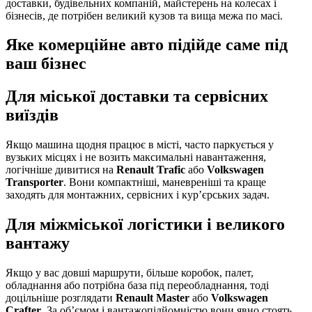
доставки, будівельних компаній, майстерень на колесах і
бізнесів, де потрібен великий кузов та вища межа по масі.
Яке комерційне авто підійде саме під
ваш бізнес
Для міської доставки та сервісних
виїздів
Якщо машина щодня працює в місті, часто паркується у
вузьких місцях і не возить максимальні навантаження,
логічніше дивитися на
Renault Trafic
або
Volkswagen
Transporter
. Вони компактніші, маневреніші та краще
заходять для монтажних, сервісних і кур’єрських задач.
Для міжміської логістики і великого
вантажу
Якщо у вас довші маршрути, більше коробок, палет,
обладнання або потрібна база під переобладнання, тоді
доцільніше розглядати
Renault Master
або
Volkswagen
Crafter
. За об’ємом і вантажопідйомністю вони явно стоять