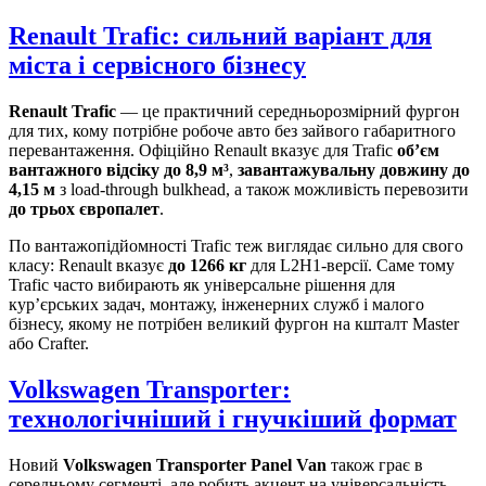
Renault Trafic: сильний варіант для
міста і сервісного бізнесу
Renault Trafic
— це практичний середньорозмірний фургон
для тих, кому потрібне робоче авто без зайвого габаритного
перевантаження. Офіційно Renault вказує для Trafic
об’єм
вантажного відсіку до 8,9 м³
,
завантажувальну довжину до
4,15 м
з load-through bulkhead, а також можливість перевозити
до трьох європалет
.
По вантажопідйомності Trafic теж виглядає сильно для свого
класу: Renault вказує
до 1266 кг
для L2H1-версії. Саме тому
Trafic часто вибирають як універсальне рішення для
кур’єрських задач, монтажу, інженерних служб і малого
бізнесу, якому не потрібен великий фургон на кшталт Master
або Crafter.
Volkswagen Transporter:
технологічніший і гнучкіший формат
Новий
Volkswagen Transporter Panel Van
також грає в
середньому сегменті, але робить акцент на універсальність.