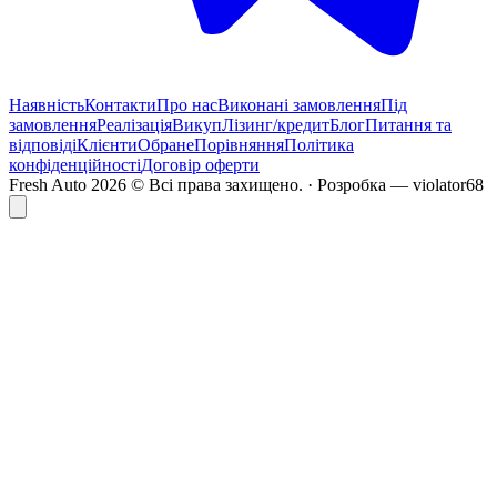
Наявність
Контакти
Про нас
Виконані замовлення
Під
замовлення
Реалізація
Викуп
Лізинг/кредит
Блог
Питання та
відповіді
Клієнти
Обране
Порівняння
Політика
конфіденційності
Договір оферти
Fresh Auto
2026
©
Всі права захищено
. ·
Розробка
— violator68