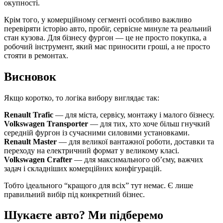
окупності.
Крім того, у комерційному сегменті особливо важливо
перевіряти історію авто, пробіг, сервісне минуле та реальний
стан кузова. Для бізнесу фургон — це не просто покупка, а
робочий інструмент, який має приносити гроші, а не просто
стояти в ремонтах.
Висновок
Якщо коротко, то логіка вибору виглядає так:
Renault Trafic
— для міста, сервісу, монтажу і малого бізнесу.
Volkswagen Transporter
— для тих, хто хоче більш гнучкий
середній фургон із сучасними силовими установками.
Renault Master
— для великої вантажної роботи, доставки та
переходу на електричний формат у великому класі.
Volkswagen Crafter
— для максимального об’єму, важчих
задач і складніших комерційних конфігурацій.
Тобто ідеального “кращого для всіх” тут немає. Є лише
правильний вибір під конкретний бізнес.
Шукаєте авто? Ми підберемо