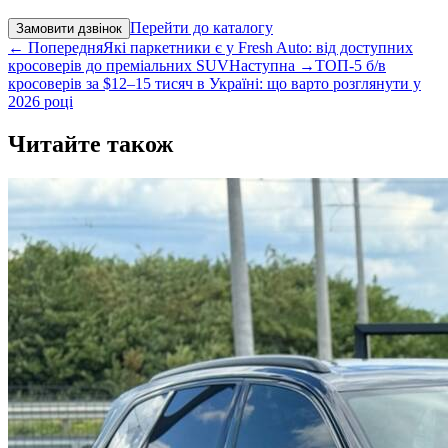
Перейти до каталогу
Замовити дзвінок
← Попередня
Які паркетники є у Fresh Auto: від доступних
кросоверів до преміальних SUV
Наступна →
ТОП-5 б/в
кросоверів за $12–15 тисяч в Україні: що варто розглянути у
2026 році
Читайте також