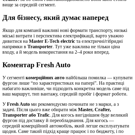
вище за середній сегмент.
Для бізнесу, який думає наперед
Якщо для компанії важливі нові формати транспорту, низькі
міські витрати і перспектива електрифікації, варто уважно
дивитися на
Master E-Tech electric
та електричні/гібридні
напрямки в
Transporter
. Тут уже важлива не тільки ціна
входу, а й модель використання на 2–4 роки вперед.
Коментар Fresh Auto
У сегменті
комерційних авто
найбільша помилка — купувати
фургон лише “по характеристиках на папері”. На практиці
набагато важливіше, чи підходить конкретна модель саме під
ваш маршрут, тип вантажу, середній пробіг і формат роботи.
У
Fresh Auto
ми рекомендуємо починати не з марки, а з
задачі. Після цього вже обирати між
Master, Crafter,
Transporter або Trafic
. Для когось вигіднішим буде великий
фургон під доставку й переобладнання. Для когось —
середній комерційний автомобіль, який легше експлуатувати
щодня. Саме такий підхід краще працює і по бюджету, і по